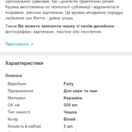
оригінальних сувенірів, так і цінителю практичних речей.
Кружка виготовлена по технології сублімації і відрізняється
яскравою, якісною картинкою. Ця кружка неодмінно порадує
любителя гри Життя - дивна штука.
Також
Ви можете замовити чашку зі своїм дизайном
-
фотографією, картинкою, текстом або логотипом.
Приховати
Характеристики
Основні
Виробник
Fairy
Призначення
Для кави та чаю
Матеріал
Кераміка
Об`єм
310 мл
Тип ємності
Чашка
Колір
Білий
Кількість в наборі
1 шт.