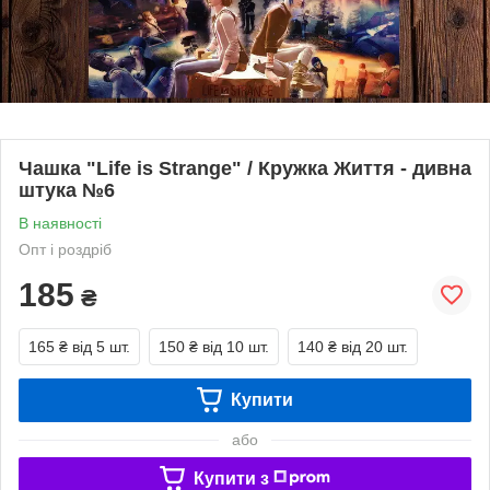
Чашка "Life is Strange" / Кружка Життя - дивна
штука №6
В наявності
Опт і роздріб
185
₴
165 ₴
від 5 шт.
150 ₴
від 10 шт.
140 ₴
від 20 шт.
Купити
або
Купити з