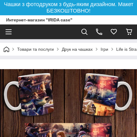
Чашки з фотодруком з будь-яким дизайном. Макет
БЕЗКОШТОВНО!
Интернет-магазин "IRIDA case"
Товари та послуги
Друк на чашках
Ігри
Life is St