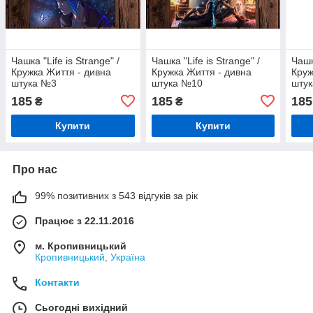
Чашка "Life is Strange" /
Чашка "Life is Strange" /
Чашк
Кружка Життя - дивна
Кружка Життя - дивна
Круж
штука №3
штука №10
шту
185
185
185
₴
₴
Купити
Купити
Про нас
99% позитивних з 543 відгуків за рік
Працює з 22.11.2016
м. Кропивницький
Кропивницький, Україна
Контакти
Сьогодні вихідний