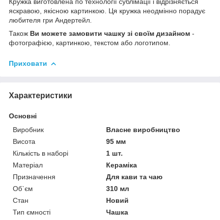
Кружка виготовлена по технології сублімації і відрізняється
яскравою, якісною картинкою. Ця кружка неодмінно порадує
любителя гри Андертейл.
Також
Ви можете замовити чашку зі своїм дизайном
-
фотографією, картинкою, текстом або логотипом.
Приховати
Характеристики
Основні
Виробник
Власне виробництво
Висота
95 мм
Кількість в наборі
1 шт.
Матеріал
Кераміка
Призначення
Для кави та чаю
Об`єм
310 мл
Стан
Новий
Тип ємності
Чашка