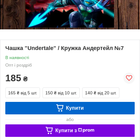
Чашка "Undertale" / Кружка Андертейл №7
В наявності
Опт і роздріб
185
₴
165 ₴
від 5 шт.
150 ₴
від 10 шт.
140 ₴
від 20 шт.
Купити
або
Купити з