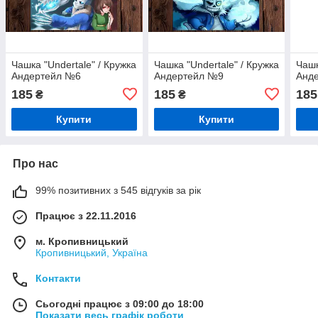
Чашка "Undertale" / Кружка
Чашка "Undertale" / Кружка
Чашк
Андертейл №6
Андертейл №9
Анд
185
185
185
₴
₴
Купити
Купити
Про нас
99% позитивних з 545 відгуків за рік
Працює з 22.11.2016
м. Кропивницький
Кропивницький, Україна
Контакти
Сьогодні працює з 09:00 до 18:00
Показати весь графік роботи