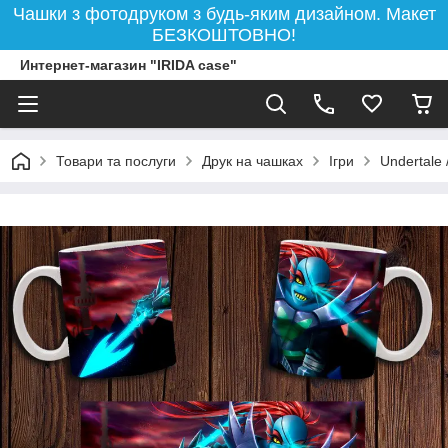
Чашки з фотодруком з будь-яким дизайном. Макет
БЕЗКОШТОВНО!
Интернет-магазин "IRIDA case"
Товари та послуги
Друк на чашках
Ігри
Undertale