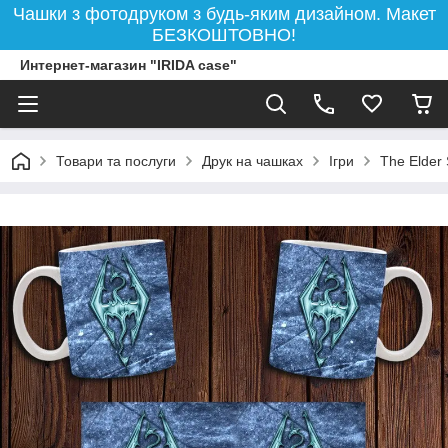
Чашки з фотодруком з будь-яким дизайном. Макет
БЕЗКОШТОВНО!
Интернет-магазин "IRIDA case"
Товари та послуги
Друк на чашках
Ігри
The Elder 