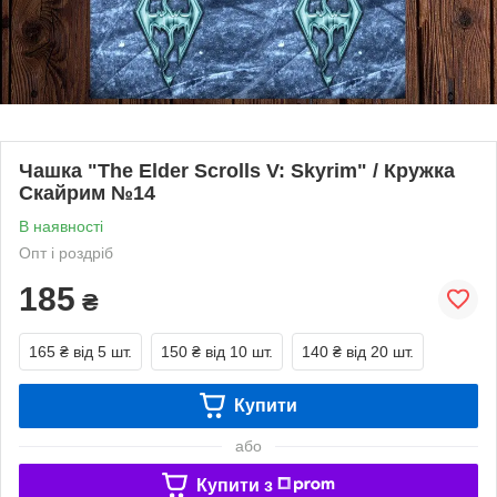
Чашка "The Elder Scrolls V: Skyrim" / Кружка
Скайрим №14
В наявності
Опт і роздріб
185
₴
165 ₴
від 5 шт.
150 ₴
від 10 шт.
140 ₴
від 20 шт.
Купити
або
Купити з