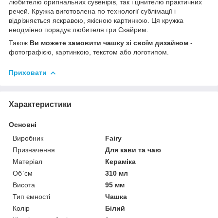
любителю оригінальних сувенірів, так і цінителю практичних
речей. Кружка виготовлена по технології сублімації і
відрізняється яскравою, якісною картинкою. Ця кружка
неодмінно порадує любителя гри Скайрим.
Також
Ви можете замовити чашку зі своїм дизайном
-
фотографією, картинкою, текстом або логотипом.
Приховати
Характеристики
Основні
Виробник
Fairy
Призначення
Для кави та чаю
Матеріал
Кераміка
Об`єм
310 мл
Висота
95 мм
Тип ємності
Чашка
Колір
Білий