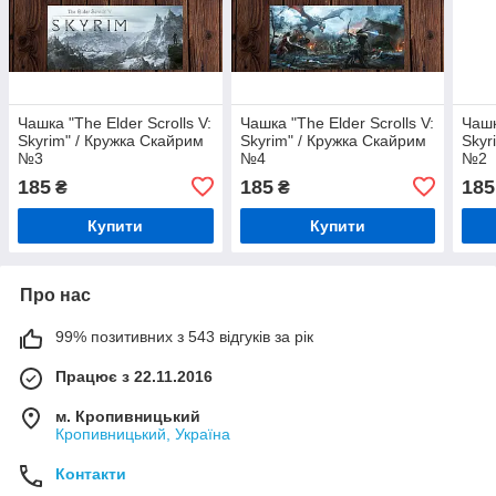
Чашка "The Elder Scrolls V:
Чашка "The Elder Scrolls V:
Чашк
Skyrim" / Кружка Скайрим
Skyrim" / Кружка Скайрим
Skyr
№3
№4
№2
185
185
185
₴
₴
Купити
Купити
Про нас
99% позитивних з 543 відгуків за рік
Працює з 22.11.2016
м. Кропивницький
Кропивницький, Україна
Контакти