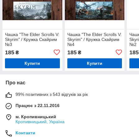
Чашка "The Elder Scrolls V:
Чашка "The Elder Scrolls V:
Чашк
Skyrim" / Кружка Скайрим
Skyrim" / Кружка Скайрим
Skyr
№3
№4
№2
185
185
185
₴
₴
Купити
Купити
Про нас
99% позитивних з 543 відгуків за рік
Працює з 22.11.2016
м. Кропивницький
Кропивницький, Україна
Контакти