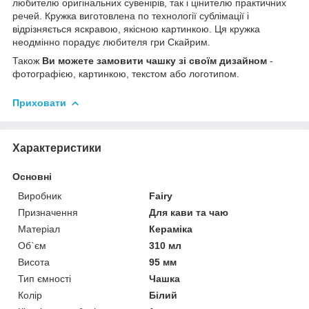
любителю оригінальних сувенірів, так і цінителю практичних
речей. Кружка виготовлена по технології сублімації і
відрізняється яскравою, якісною картинкою. Ця кружка
неодмінно порадує любителя гри Скайрим.
Також
Ви можете замовити чашку зі своїм дизайном
-
фотографією, картинкою, текстом або логотипом.
Приховати
Характеристики
Основні
Виробник
Fairy
Призначення
Для кави та чаю
Матеріал
Кераміка
Об`єм
310 мл
Висота
95 мм
Тип ємності
Чашка
Колір
Білий