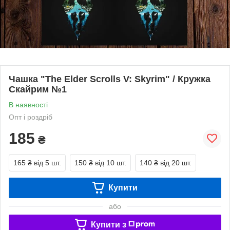
Чашка "The Elder Scrolls V: Skyrim" / Кружка
Скайрим №1
В наявності
Опт і роздріб
185
₴
165 ₴
від 5 шт.
150 ₴
від 10 шт.
140 ₴
від 20 шт.
Купити
або
Купити з