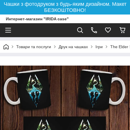
Чашки з фотодруком з будь-яким дизайном. Макет
БЕЗКОШТОВНО!
Интернет-магазин "IRIDA case"
Товари та послуги
Друк на чашках
Ігри
The Elder 