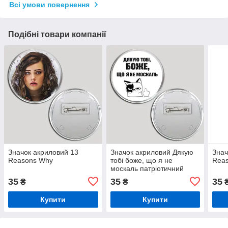
Всі умови повернення
Подібні товари компанії
Значок акриловий 13
Значок акриловий Дякую
Знач
Reasons Why
тобі боже, що я не
Rea
москаль патріотичний
35
35
35
₴
₴
Купити
Купити