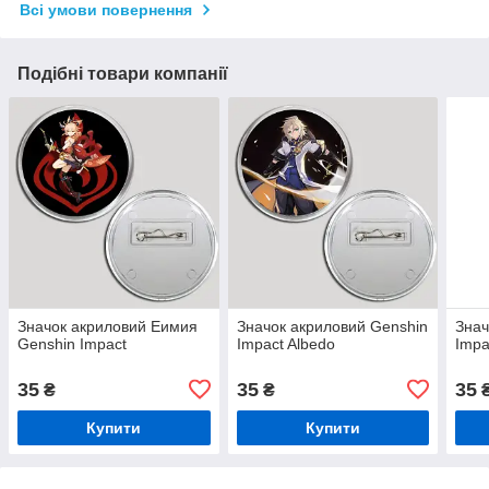
Всі умови повернення
Подібні товари компанії
Значок акриловий Еимия
Значок акриловий Genshin
Знач
Genshin Impact
Impact Albedo
Impa
35
35
35
₴
₴
Купити
Купити