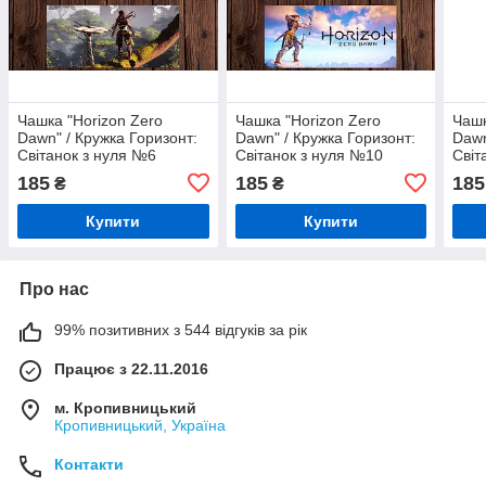
Чашка "Horizon Zero
Чашка "Horizon Zero
Чашк
Dawn" / Кружка Горизонт:
Dawn" / Кружка Горизонт:
Dawn
Світанок з нуля №6
Світанок з нуля №10
Світ
185
185
185
₴
₴
Купити
Купити
Про нас
99% позитивних з 544 відгуків за рік
Працює з 22.11.2016
м. Кропивницький
Кропивницький, Україна
Контакти