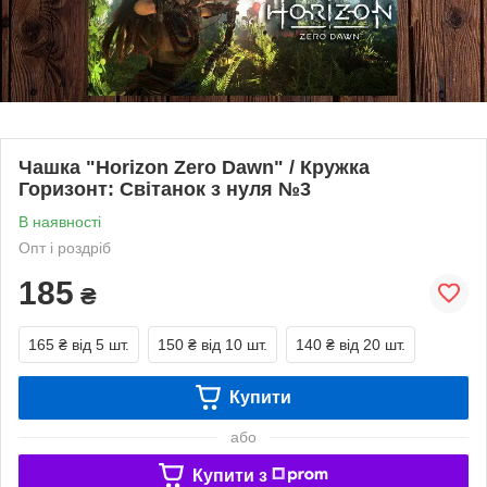
Чашка "Horizon Zero Dawn" / Кружка
Горизонт: Світанок з нуля №3
В наявності
Опт і роздріб
185
₴
165 ₴
від 5 шт.
150 ₴
від 10 шт.
140 ₴
від 20 шт.
Купити
або
Купити з