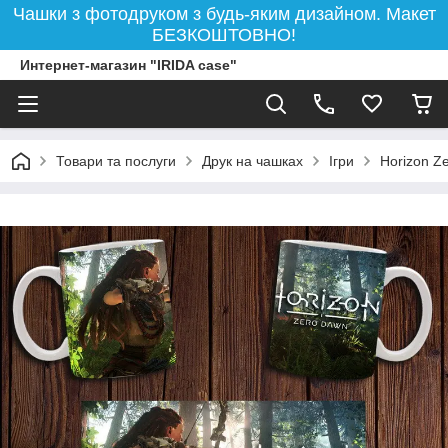
Чашки з фотодруком з будь-яким дизайном. Макет
БЕЗКОШТОВНО!
Интернет-магазин "IRIDA case"
Товари та послуги
Друк на чашках
Ігри
Horizon Ze