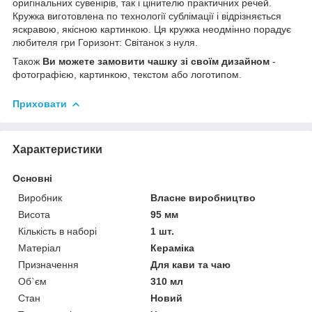
оригінальних сувенірів, так і цінителю практичних речей.
Кружка виготовлена по технології сублімації і відрізняється
яскравою, якісною картинкою. Ця кружка неодмінно порадує
любителя гри Горизонт: Світанок з нуля.
Також
Ви можете замовити чашку зі своїм дизайном
-
фотографією, картинкою, текстом або логотипом.
Приховати
Характеристики
Основні
Виробник
Власне виробництво
Висота
95 мм
Кількість в наборі
1 шт.
Матеріал
Кераміка
Призначення
Для кави та чаю
Об`єм
310 мл
Стан
Новий