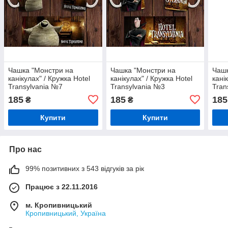
Чашка "Монстри на
Чашка "Монстри на
Чашк
канікулах" / Кружка Hotel
канікулах" / Кружка Hotel
кані
Transylvania №7
Transylvania №3
Tran
185
185
185
₴
₴
Купити
Купити
Про нас
99% позитивних з 543 відгуків за рік
Працює з 22.11.2016
м. Кропивницький
Кропивницький, Україна