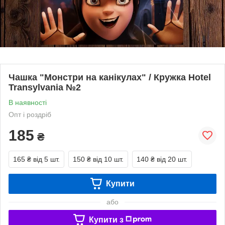
Чашка "Монстри на канікулах" / Кружка Hotel
Transylvania №2
В наявності
Опт і роздріб
185
₴
165 ₴
від 5 шт.
150 ₴
від 10 шт.
140 ₴
від 20 шт.
Купити
або
Купити з