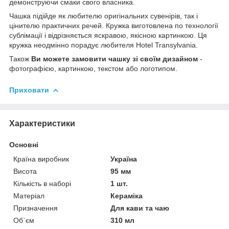
демонструючи смаки свого власника.
Чашка підійде як любителю оригінальних сувенірів, так і
цінителю практичних речей. Кружка виготовлена по технології
сублімації і відрізняється яскравою, якісною картинкою. Ця
кружка неодмінно порадує любителя Hotel Transylvania.
Також
Ви можете замовити чашку зі своїм дизайном
-
фотографією, картинкою, текстом або логотипом.
Приховати
Характеристики
Основні
Країна виробник
Україна
Висота
95 мм
Кількість в наборі
1 шт.
Матеріал
Кераміка
Призначення
Для кави та чаю
Об`єм
310 мл