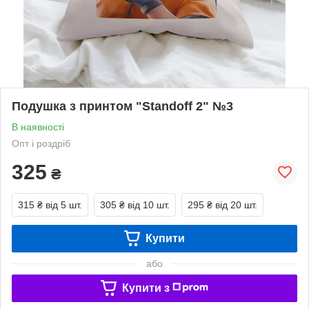
Подушка з принтом "Standoff 2" №3
В наявності
Опт і роздріб
325
₴
315 ₴
від 5 шт.
305 ₴
від 10 шт.
295 ₴
від 20 шт.
Купити
або
Купити з