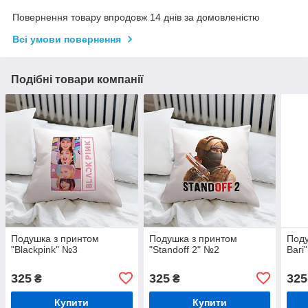
Повернення товару впродовж 14 днів за домовленістю
Всі умови повернення
Подібні товари компанії
Подушка з принтом
Подушка з принтом
Поду
"Blackpink" №3
"Standoff 2" №2
Вагі
325
325
325
₴
₴
Купити
Купити