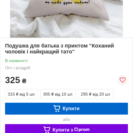
Подушка для батька з принтом "Коханий
чоловік і найкращий тато"
В наявності
Опт і роздріб
325
₴
315 ₴
від 5 шт.
305 ₴
від 10 шт.
295 ₴
від 20 шт.
Купити
або
Купити з