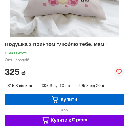
Подушка з принтом "Люблю тебе, мам"
В наявності
Опт і роздріб
325
₴
315 ₴
від 5 шт.
305 ₴
від 10 шт.
295 ₴
від 20 шт.
Купити
або
Купити з