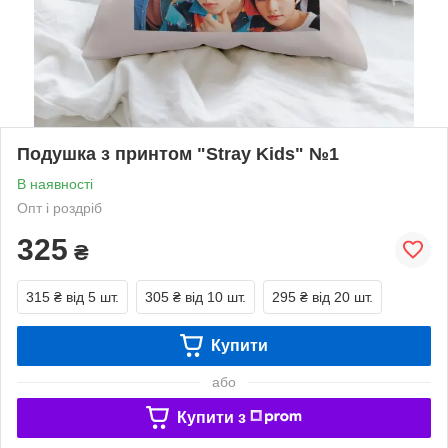
Подушка з принтом "Stray Kids" №1
В наявності
Опт і роздріб
325
₴
315 ₴
від 5 шт.
305 ₴
від 10 шт.
295 ₴
від 20 шт.
Купити
або
Купити з