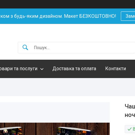
уком з будь-яким дизайном. Макет БЕЗКОШТОВНО!
Зам
овари та послуги
Доставка та оплата
Контакти
Чаш
ноч