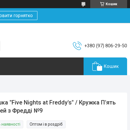
Кошик
овити горнятко
+380 (97) 806-29-50
Кошик
ка "Five Nights at Freddy's" / Кружка П'ять
ей з Фредді №9
В наявності
Оптом і в роздріб