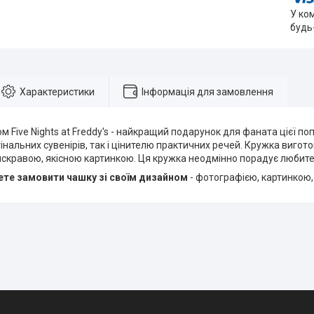
У ко
будь
Характеристики
Інформація для замовлення
м Five Nights at Freddy's - найкращий подарунок для фаната цієї поп
нальних сувенірів, так і цінителю практичних речей. Кружка виготов
яскравою, якісною картинкою. Ця кружка неодмінно порадує любител
те замовити чашку зі своїм дизайном
- фотографією, картинкою,