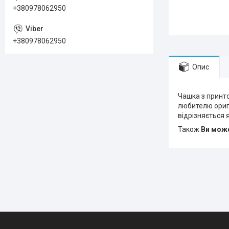
+380978062950
+380978062950
Опис
Чашка з принто
любителю оригі
відрізняється 
Також
Ви може