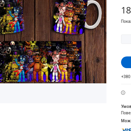
18
Пока
+380
пов