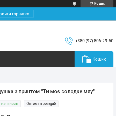
Кошик
овити горнятко
+380 (97) 806-29-50
Кошик
ушка з принтом "Ти моє солодке мяу"
В наявності
Оптом і в роздріб