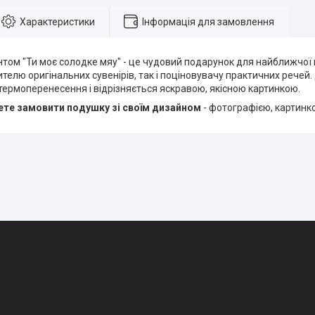
Характеристики
Інформація для замовлення
том "Ти моє солодке мяу" - це чудовий подарунок для найближчої н
ителю оригінальних сувенірів, так і поціновувачу практичних речей
ермоперенесення і відрізняється яскравою, якісною картинкою.
те замовити подушку зі своїм дизайном
- фотографією, картинк