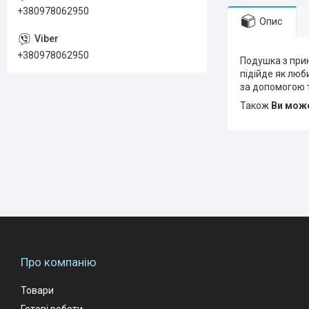
+380978062950
Опис
+380978062950
Подушка з прин
підійде як люб
за допомогою т
Також
Ви може
Про компанію
Товари