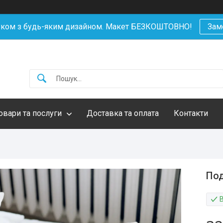
уком з будь-яким дизайном. Макет БЕЗКОШТОВНО!
Зам
овари та послуги
Доставка та оплата
Контакти
Под