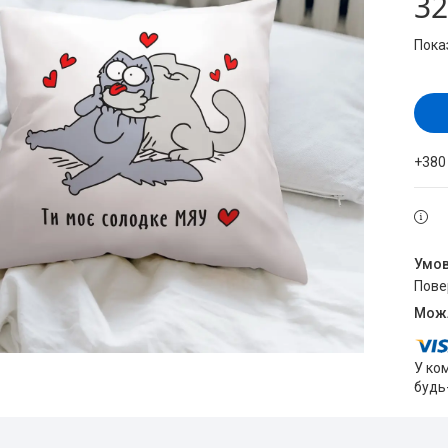
32
Пока
+380
пов
У ко
будь