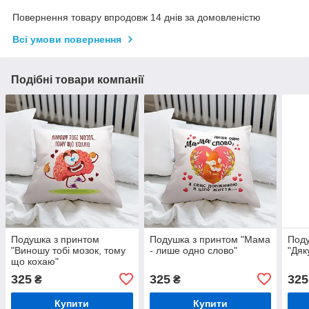
Повернення товару впродовж 14 днів за домовленістю
Всі умови повернення
Подібні товари компанії
Подушка з принтом
Подушка з принтом "Мама
Поду
"Виношу тобі мозок, тому
- лише одно слово"
"Дяк
що кохаю"
325
325
325
₴
₴
Купити
Купити