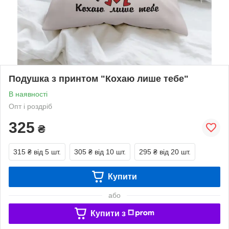
Подушка з принтом "Кохаю лише тебе"
В наявності
Опт і роздріб
325
₴
315 ₴
від 5 шт.
305 ₴
від 10 шт.
295 ₴
від 20 шт.
Купити
або
Купити з