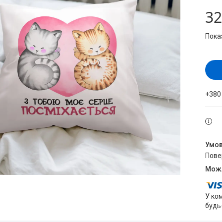
32
Пока
+380
пов
У ко
будь