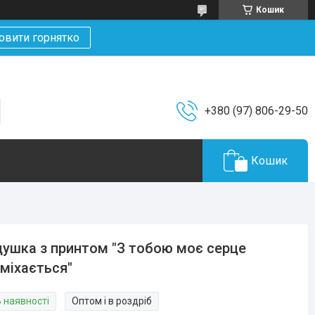
Кошик
овити горнятко
+380 (97) 806-29-50
Кошик
ушка з принтом "З тобою моє серце
міхається"
В наявності
Оптом і в роздріб