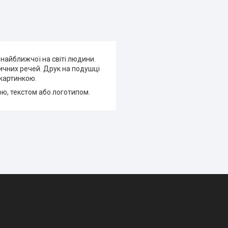
найближчої на світі людини.
тичних речей. Друк на подушці
 картинкою.
ою, текстом або логотипом.