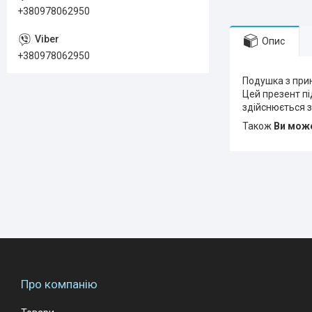
+380978062950
Опис
+380978062950
Подушка з прин
Цей презент пі
здійснюється з
Також
Ви може
Про компанію