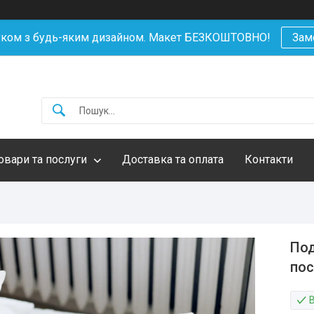
уком з будь-яким дизайном. Макет БЕЗКОШТОВНО!
Зам
овари та послуги
Доставка та оплата
Контакти
Под
пос