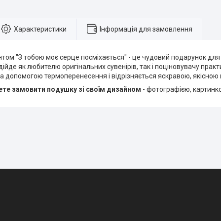
Характеристики
Інформація для замовлення
том "З тобою моє серце посміхається" - це чудовий подарунок для 
дійде як любителю оригінальних сувенірів, так і поціновувачу прак
а допомогою термоперенесення і відрізняється яскравою, якісною
те замовити подушку зі своїм дизайном
- фотографією, картинк