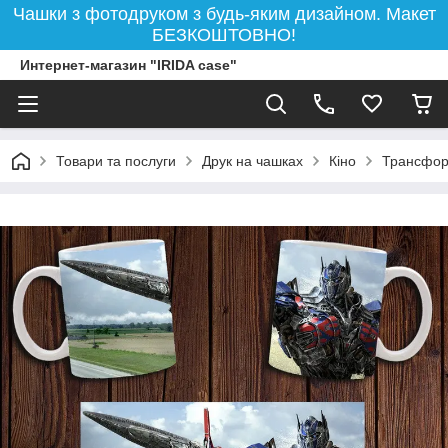
Чашки з фотодруком з будь-яким дизайном. Макет
БЕЗКОШТОВНО!
Интернет-магазин "IRIDA case"
Товари та послуги
Друк на чашках
Кіно
Трансформ