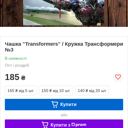
Чашка "Transformers" / Кружка Трансформери
№3
В наявності
Опт і роздріб
185
₴
165 ₴
від 5 шт.
150 ₴
від 10 шт.
140 ₴
від 20 шт.
Купити
або
Купити з