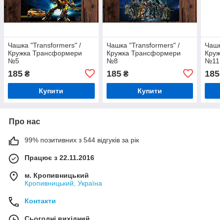
Чашка "Transformers" /
Чашка "Transformers" /
Чашк
Кружка Трансформери
Кружка Трансформери
Кру
№5
№8
№11
185
185
185
₴
₴
Купити
Купити
Про нас
99% позитивних з 544 відгуків за рік
Працює з 22.11.2016
м. Кропивницький
Кропивницький, Україна
Контакти
Сьогодні вихідний