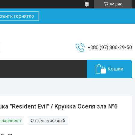
Кошик
овити горнятко
+380 (97) 806-29-50
Кошик
ка "Resident Evil" / Кружка Оселя зла №6
В наявності
Оптом і в роздріб