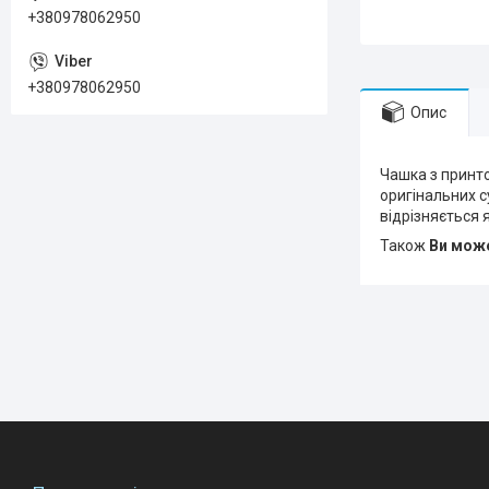
+380978062950
+380978062950
Опис
Чашка з принто
оригінальних су
відрізняється 
Також
Ви може