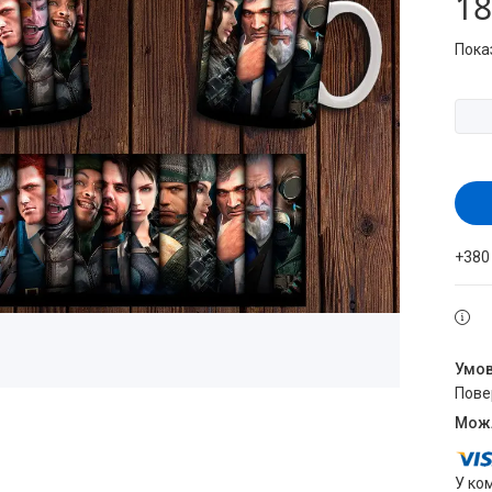
18
Пока
+380
пов
У ко