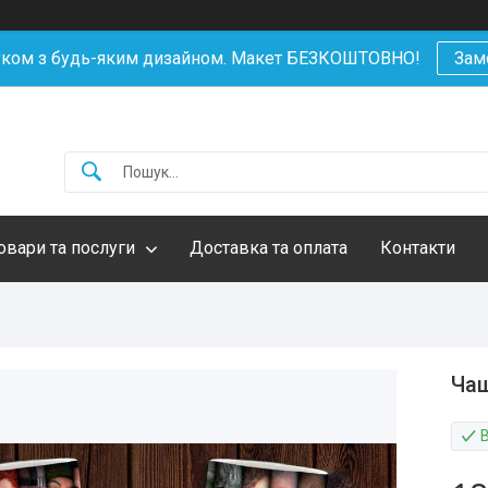
уком з будь-яким дизайном. Макет БЕЗКОШТОВНО!
Зам
овари та послуги
Доставка та оплата
Контакти
Чаш