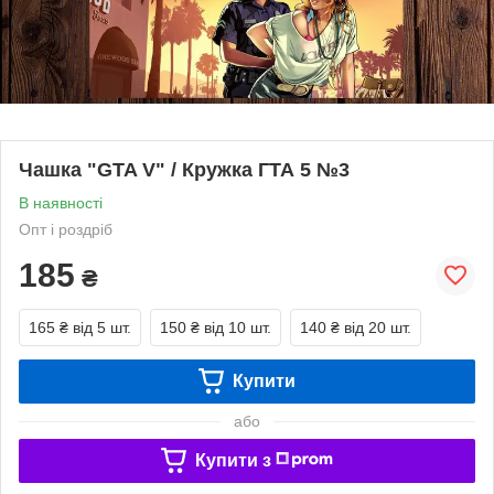
Чашка "GTA V" / Кружка ГТА 5 №3
В наявності
Опт і роздріб
185
₴
165 ₴
від 5 шт.
150 ₴
від 10 шт.
140 ₴
від 20 шт.
Купити
або
Купити з