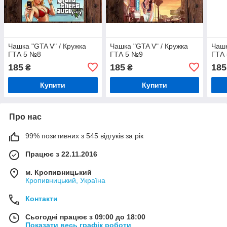
Чашка "GTA V" / Кружка
Чашка "GTA V" / Кружка
Чашк
ГТА 5 №8
ГТА 5 №9
ГТА
185
185
185
₴
₴
Купити
Купити
Про нас
99% позитивних з 545 відгуків за рік
Працює з 22.11.2016
м. Кропивницький
Кропивницький, Україна
Контакти
Сьогодні працює з 09:00 до 18:00
Показати весь графік роботи