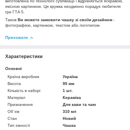
виготовлена по технології сублімації і відрізняється яскравою,
якісною картинкою. Ця кружка неодмінно порадує любителя
гри ГТА 5.
Також
Ви можете замовити чашку зі своїм дизайном
-
фотографією, картинкою, текстом або логотипом.
Приховати
Характеристики
Основні
Країна виробник
Україна
Висота
95 мм
Кількість в наборі
1 шт.
Матеріал
Кераміка
Призначення
Для кави та чаю
Об`єм
310 мл
Стан
Новий
Тип ємності
Чашка