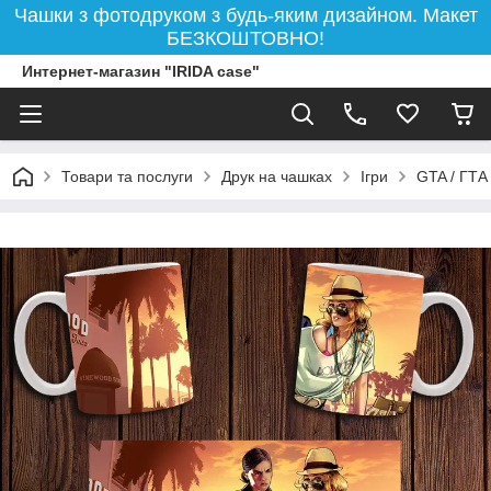
Чашки з фотодруком з будь-яким дизайном. Макет
БЕЗКОШТОВНО!
Интернет-магазин "IRIDA case"
Товари та послуги
Друк на чашках
Ігри
GTA / ГТА