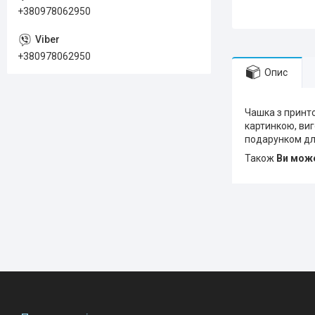
+380978062950
+380978062950
Опис
Чашка з принто
картинкою, виго
подарунком дл
Також
Ви може