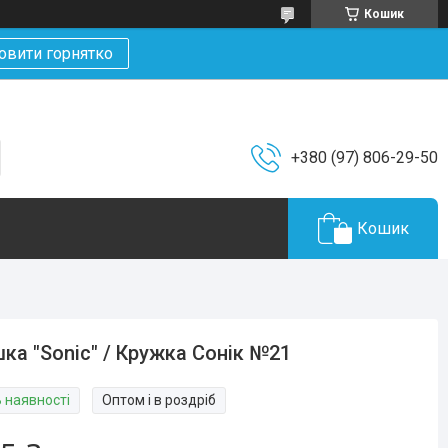
Кошик
овити горнятко
+380 (97) 806-29-50
Кошик
ка "Sonic" / Кружка Сонік №21
В наявності
Оптом і в роздріб