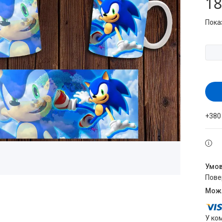
18
Пока
+380
пов
У ко