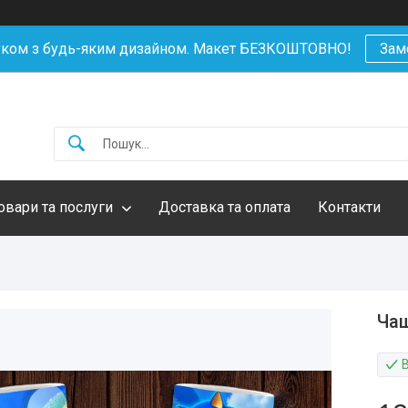
уком з будь-яким дизайном. Макет БЕЗКОШТОВНО!
Зам
овари та послуги
Доставка та оплата
Контакти
Чаш