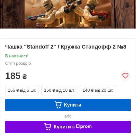
Чашка "Standoff 2" / Кружка Стандофф 2 №8
В наявності
Опт і роздріб
185
₴
165 ₴
від 5 шт.
150 ₴
від 10 шт.
140 ₴
від 20 шт.
Купити
або
Купити з