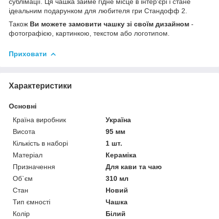
сублімації. Ця чашка займе гідне місце в інтер'єрі і стане
ідеальним подарунком для любителя гри Стандофф 2.
Також
Ви можете замовити чашку зі своїм дизайном
-
фотографією, картинкою, текстом або логотипом.
Приховати
Характеристики
Основні
Країна виробник
Україна
Висота
95 мм
Кількість в наборі
1 шт.
Матеріал
Кераміка
Призначення
Для кави та чаю
Об`єм
310 мл
Стан
Новий
Тип ємності
Чашка
Колір
Білий