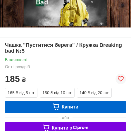
Чашка "Пуститися берега" / Кружка Breaking
bad №5
В наявності
Опт і роздріб
185
₴
165 ₴
від 5 шт.
150 ₴
від 10 шт.
140 ₴
від 20 шт.
Купити
або
Купити з