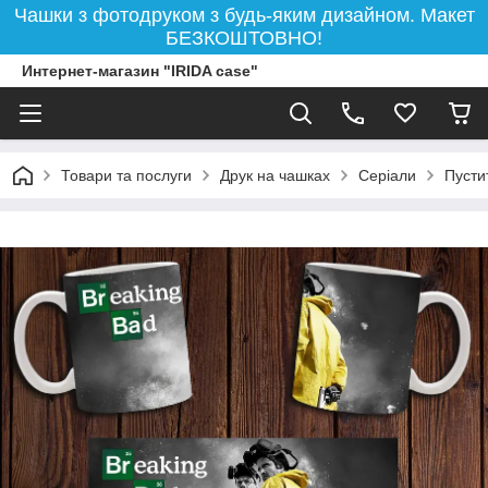
Чашки з фотодруком з будь-яким дизайном. Макет
БЕЗКОШТОВНО!
Интернет-магазин "IRIDA case"
Товари та послуги
Друк на чашках
Серіали
Пусти