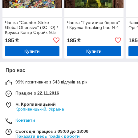
Чашка "Counter-Strike:
Чашка "Пуститися берега"
Чашк
Global Offensive" (КС ГО) /
/ Кружка Breaking bad №4
Фрі
Кружка Контр Страйк №5
185
185
185
₴
₴
Купити
Купити
Про нас
99% позитивних з 543 відгуків за рік
Працює з 22.11.2016
м. Кропивницький
Кропивницький, Україна
Контакти
Сьогодні працює з 09:00 до 18:00
Показати весь графік роботи