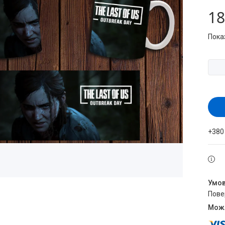
18
Пока
+380
пов