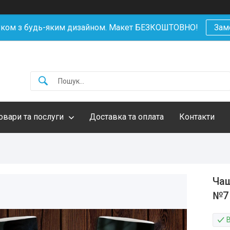
уком з будь-яким дизайном. Макет БЕЗКОШТОВНО!
Зам
овари та послуги
Доставка та оплата
Контакти
Чаш
№7