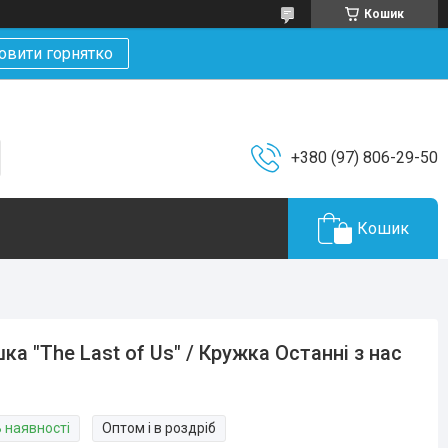
Кошик
овити горнятко
+380 (97) 806-29-50
Кошик
ка "The Last of Us" / Кружка Останні з нас
В наявності
Оптом і в роздріб