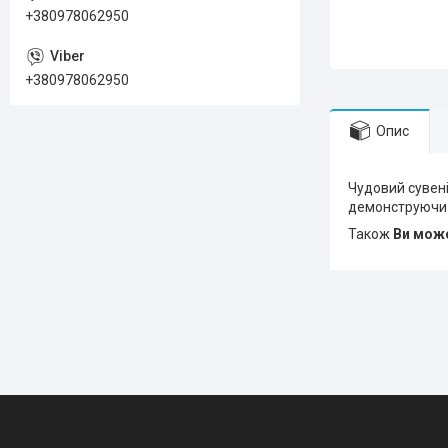
+380978062950
+380978062950
Опис
Чудовий сувені
демонструючи 
Також
Ви може