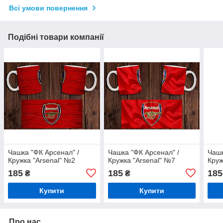
Всі умови повернення
Подібні товари компанії
Чашка "ФК Арсенал" /
Чашка "ФК Арсенал" /
Чашк
Кружка "Arsenal" №2
Кружка "Arsenal" №7
Круж
185
185
185
₴
₴
Купити
Купити
Про нас