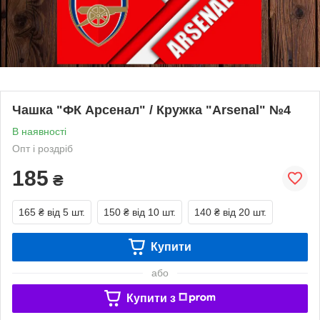
Чашка "ФК Арсенал" / Кружка "Arsenal" №4
В наявності
Опт і роздріб
185
₴
165 ₴
від 5 шт.
150 ₴
від 10 шт.
140 ₴
від 20 шт.
Купити
або
Купити з