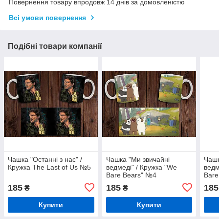
Повернення товару впродовж 14 днів за домовленістю
Всі умови повернення
Подібні товари компанії
Чашка "Останні з нас" /
Чашка "Ми звичайні
Чашк
Кружка The Last of Us №5
ведмеді" / Кружка "We
ведм
Bare Bears" №4
Bare
185
185
185
₴
₴
Купити
Купити