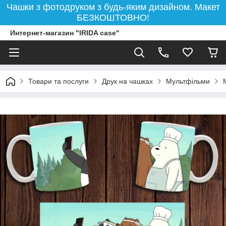
Чашки з фотодруком з будь-яким дизайном. Макет
БЕЗКОШТОВНО!
Интернет-магазин "IRIDA case"
Товари та послуги
Друк на чашках
Мультфільми