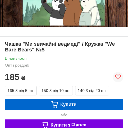
Чашка "Ми звичайні ведмеді" / Кружка "We
Bare Bears" №5
В наявності
Опт і роздріб
185
₴
165 ₴
від 5 шт.
150 ₴
від 10 шт.
140 ₴
від 20 шт.
Купити
або
Купити з