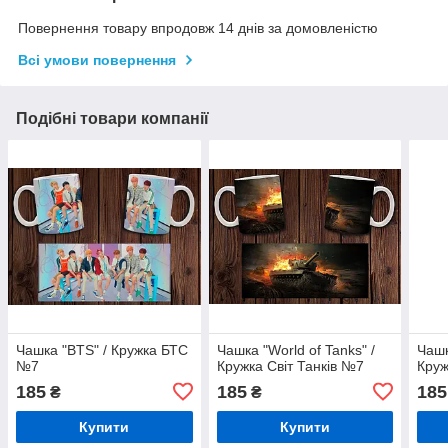
Повернення товару впродовж 14 днів за домовленістю
Всі умови повернення
Подібні товари компанії
Чашка "BTS" / Кружка БТС
Чашка "World of Tanks" /
Чашк
№7
Кружка Світ Танків №7
Круж
185
185
185
₴
₴
Купити
Купити