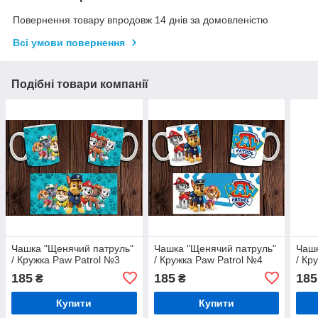
Повернення товару впродовж 14 днів за домовленістю
Всі умови повернення
Подібні товари компанії
Чашка "Щенячий патруль"
Чашка "Щенячий патруль"
Чашк
/ Кружка Paw Patrol №3
/ Кружка Paw Patrol №4
/ Кр
185
185
185
₴
₴
Купити
Купити