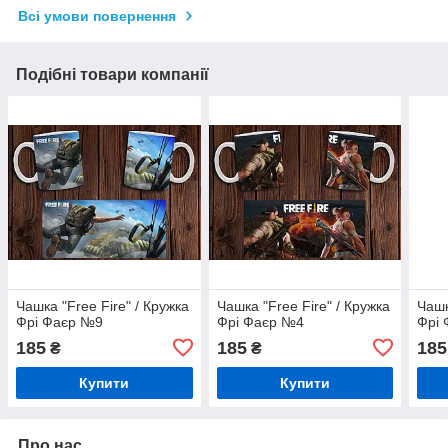
Всі умови повернення
Подібні товари компанії
Чашка "Free Fire" / Кружка
Чашка "Free Fire" / Кружка
Чашк
Фрі Фаєр №9
Фрі Фаєр №4
Фрі
185
185
185
₴
₴
Купити
Купити
Про нас