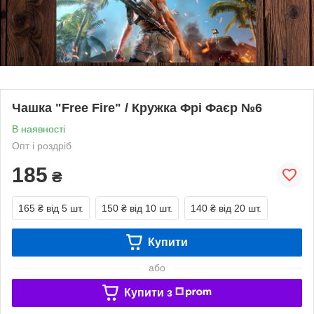
Чашка "Free Fire" / Кружка Фрі Фаєр №6
В наявності
Опт і роздріб
185
₴
165 ₴
від 5 шт.
150 ₴
від 10 шт.
140 ₴
від 20 шт.
Купити
або
Купити з