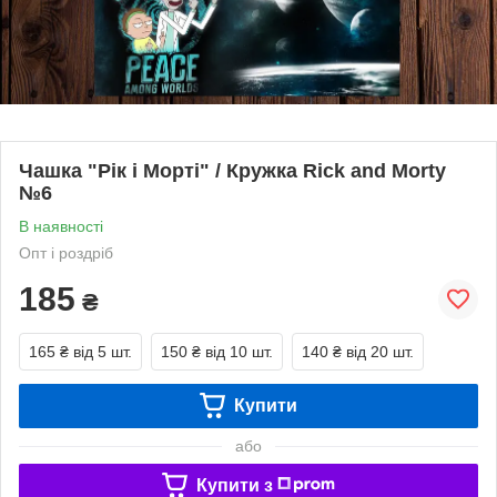
Чашка "Рік і Морті" / Кружка Rick and Morty
№6
В наявності
Опт і роздріб
185
₴
165 ₴
від 5 шт.
150 ₴
від 10 шт.
140 ₴
від 20 шт.
Купити
або
Купити з