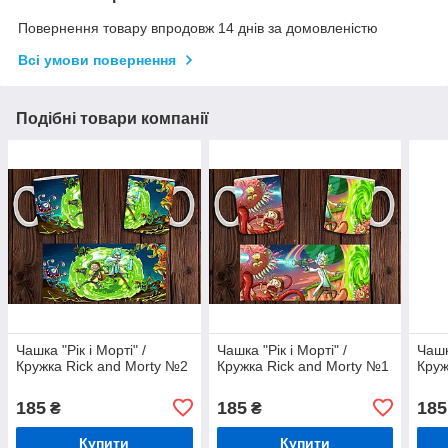
Повернення товару впродовж 14 днів за домовленістю
Всі умови повернення
Подібні товари компанії
Чашка "Рік і Морті" /
Чашка "Рік і Морті" /
Чашк
Кружка Rick and Morty №2
Кружка Rick and Morty №1
Круж
185
185
185
₴
₴
Купити
Купити