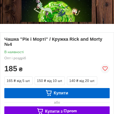
Чашка "Рік і Морті" / Кружка Rick and Morty
№4
В наявності
Опт і роздріб
185
₴
165 ₴
від 5 шт.
150 ₴
від 10 шт.
140 ₴
від 20 шт.
Купити
або
Купити з