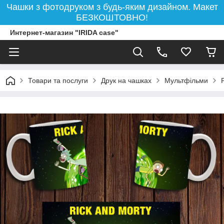
Чашки з фотодруком з будь-яким дизайном. Макет
БЕЗКОШТОВНО!
Интернет-магазин "IRIDA case"
Товари та послуги
Друк на чашках
Мультфільми
Р