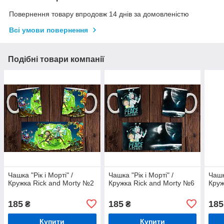
Повернення товару впродовж 14 днів за домовленістю
Всі умови повернення
Подібні товари компанії
Чашка "Рік і Морті" /
Чашка "Рік і Морті" /
Чашк
Кружка Rick and Morty №2
Кружка Rick and Morty №6
Круж
185
185
185
₴
₴
Купити
Купити