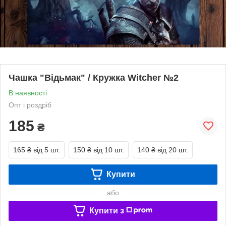
Чашка "Відьмак" / Кружка Witcher №2
В наявності
Опт і роздріб
185
₴
165 ₴
від 5 шт.
150 ₴
від 10 шт.
140 ₴
від 20 шт.
Купити
або
Купити з