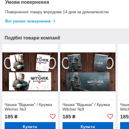
Умови повернення
Повернення товару впродовж 14 днів за домовленістю
Всі умови повернення
Подібні товари компанії
Чашка "Відьмак" / Кружка
Чашка "Відьмак" / Кружка
Чашк
Witcher №3
Witcher №9
Witc
185
185
185
₴
₴
Купити
Купити