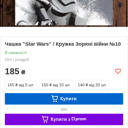
Чашка "Star Wars" / Кружка Зоряні війни №10
В наявності
Опт і роздріб
185
₴
165 ₴
від 5 шт.
150 ₴
від 10 шт.
140 ₴
від 20 шт.
Купити
або
Купити з