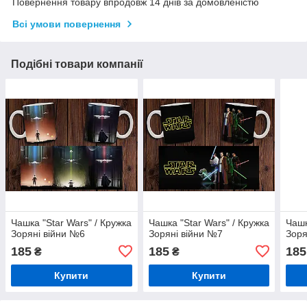
Повернення товару впродовж 14 днів за домовленістю
Всі умови повернення
Подібні товари компанії
Чашка "Star Wars" / Кружка
Чашка "Star Wars" / Кружка
Чашк
Зоряні війни №6
Зоряні війни №7
Зоря
185
185
185
₴
₴
Купити
Купити