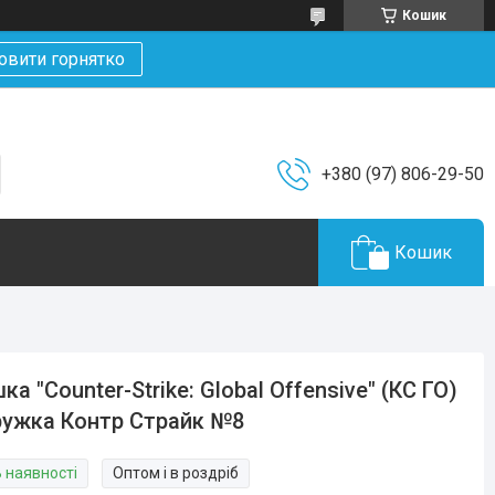
Кошик
овити горнятко
+380 (97) 806-29-50
Кошик
ка "Counter-Strike: Global Offensive" (КС ГО)
ружка Контр Страйк №8
В наявності
Оптом і в роздріб