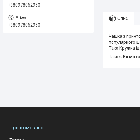
+380978062950
Опис
+380978062950
Чашка з принто
популярного шу
Така Кружка ід
Також
Ви може
Про компанію