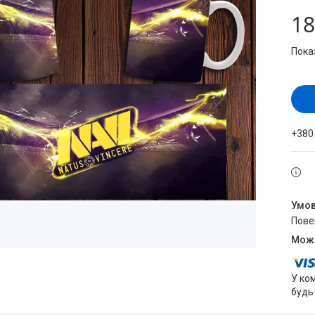
18
Пока
+380
пов
У ко
будь