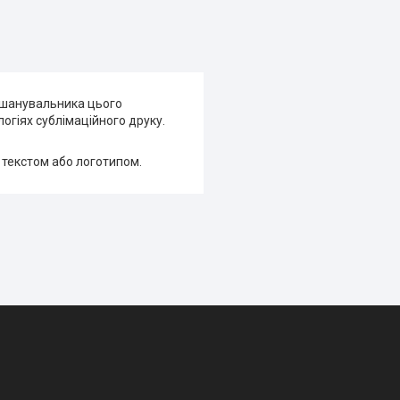
я шанувальника цього
огіях сублімаційного друку.
 текстом або логотипом.