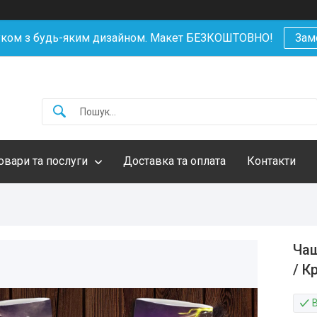
уком з будь-яким дизайном. Макет БЕЗКОШТОВНО!
Зам
овари та послуги
Доставка та оплата
Контакти
Чаш
/ К